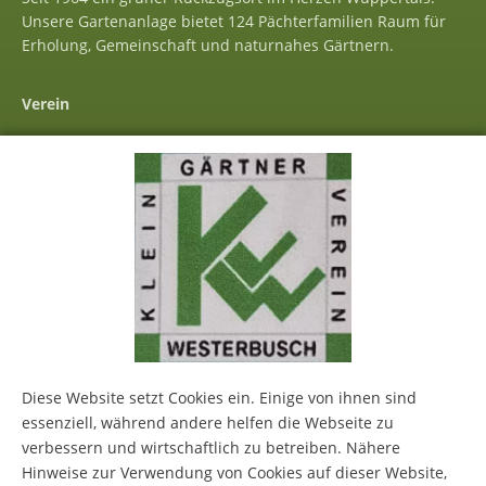
Unsere Gartenanlage bietet 124 Pächterfamilien Raum für
Erholung, Gemeinschaft und naturnahes Gärtnern.
Verein
Vorstand
Freie Gärten
Gemeinschaftsarbeit
Hinweise zum Parken
Mitgliederportal
Wichtiges
Impressum
Diese Website setzt Cookies ein. Einige von ihnen sind
Datenschutz
essenziell, während andere helfen die Webseite zu
verbessern und wirtschaftlich zu betreiben. Nähere
Kontakt
Hinweise zur Verwendung von Cookies auf dieser Website,
Dokumente zum Download